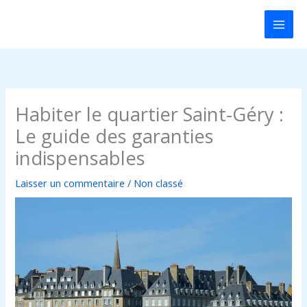
Aller
au
contenu
Habiter le quartier Saint-Géry :
Le guide des garanties
indispensables
Laisser un commentaire
/
Non classé