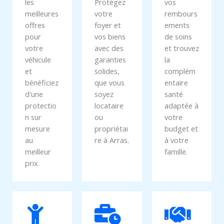
les
Protégez
vos
meilleures
votre
rembours
offres
foyer et
ements
pour
vos biens
de soins
votre
avec des
et trouvez
véhicule
garanties
la
et
solides,
complém
bénéficiez
que vous
entaire
d'une
soyez
santé
protectio
locataire
adaptée à
n sur
ou
votre
mesure
propriétai
budget et
au
re à Arras.
à votre
meilleur
famille.
prix.