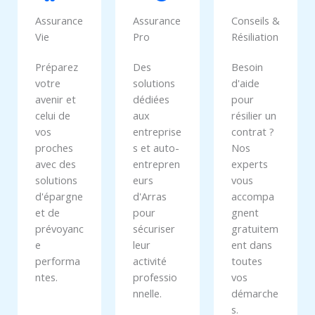
Assurance
Assurance
Conseils &
Vie
Pro
Résiliation
Préparez
Des
Besoin
votre
solutions
d'aide
avenir et
dédiées
pour
celui de
aux
résilier un
vos
entreprise
contrat ?
proches
s et auto-
Nos
avec des
entrepren
experts
solutions
eurs
vous
d'épargne
d'Arras
accompa
et de
pour
gnent
prévoyanc
sécuriser
gratuitem
e
leur
ent dans
performa
activité
toutes
ntes.
professio
vos
nnelle.
démarche
s.